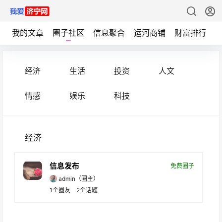
我的文章
圈子社区
信息聚合
运河商铺
财富排行
经济
生活
投资
人文
情感
娱乐
科技
经济
信息发布
免费圈子
admin
（圈主）
1
个圈友
2
个话题