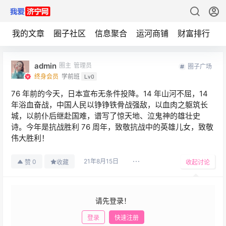
我的文章
圈子社区
信息聚合
运河商铺
财富排行
admin
圈主
管理员
圈子广场
终身会员
学前班
Lv0
76 年前的今天，日本宣布无条件投降。14 年山河不屈，14
年浴血奋战，中国人民以铮铮铁骨战强敌，以血肉之躯筑长
城，以前仆后继赴国难，谱写了惊天地、泣鬼神的雄壮史
诗。今年是抗战胜利 76 周年，致敬抗战中的英雄儿女，致敬
伟大胜利！
21年8月15日
0
赞
收藏
收起讨论
请先登录！
登录
快速注册
发布