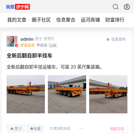
我的文章
圈子社区
信息聚合
运河商铺
财富排行
admin
圈主
管理员
信息发布
终身会员
学前班
Lv0
全新后翻自卸半挂车
全新后翻自卸半挂运输车，可装 20 英尺集装箱。
21年9月26日
0
赞
收藏
收起讨论