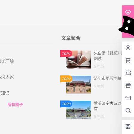
解锁
会员
权限
文章聚合
朱自清《背影》原文
TOP1
阅读
圈子广场
5 年前
运河人家
济宁市地形地貌
TOP2
5 年前
T知识
赞美济宁古诗词 9
TOP3
所有圈子
首
5 年前