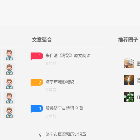
文章聚合
推荐圈子
1
朱自清《背影》原文阅读
5 年前
2
济宁市地形地貌
5 年前
I
3
赞美济宁古诗词 9 首
5 年前
4
济宁市概况和历史沿革