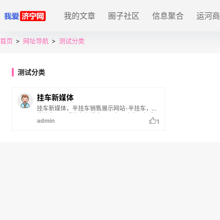
我的文章
圈子社区
信息聚合
运河商
首页
>
网址导航
>
测试分类
测试分类
挂车新媒体
挂车新媒体，半挂车销售展示网站-半挂车，特
种挂车，二手挂车在线交易平台。致力于打造
admin
1
一流的半挂车专业秀场，发布半挂车、特种挂
车、二手挂车、挂车配件等交易求购信息。