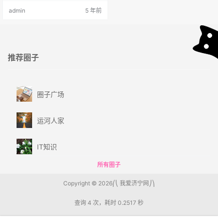
家。到徐州见着父亲，看见满院狼
admin
5 年前
藉的东西，又想起祖母，不禁簌簌
地流下眼泪。父亲说，“事已如此，
不必难过，好在天无绝人之路！”回
家变卖典质，父亲还了亏空；又借
钱办了丧事。这些日子，家中光景
很是惨淡，一半为了丧事，一半为
推荐圈子
了父亲赋闲。丧事完毕，父亲要到
南京谋事，…
圈子广场
运河人家
IT知识
所有圈子
Copyright © 2026
我爱济宁网
查询 4 次，耗时 0.2517 秒