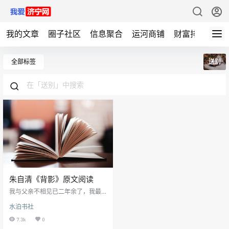
我的文章
圈子社区
信息聚合
运河商铺
财富排行
标
全部标签
送别
朱自清《背影》原文阅读
我与父亲不相见已二年余了，我最
不能忘记的是他的背影。那年冬
水泊书社
天，祖母死了，父亲的差使也交卸
了，正是祸不单行的日子。我从北
7.3k
0
京到徐州，打算跟着父亲奔丧回