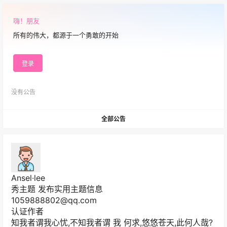
IT知识
2026-01-17
嗨！朋友
开机提示密码已过期
18:08:10
所有的伟大，都源于一个勇敢的开始
圈子广场
成年人的底气，都是钱给的，没事少矫情，
登录
有空多赚钱。有钱“都挺好”，没钱“都不
2023-08-28
好”。
10:03:28
没有公告
运河人家
全部公告
我本就是一个不喜欢主动的人，虽然灵魂有
趣但不善于表达，耿直死倔我还慢热、关键
2023-03-26
我还有感情洁癖、持续性乐 ……
20:52:05
运河人家
Ansel·lee
生命，每个人只有一次，或长或短，生活，
秀主题 发布实用主题信息
每个人都在继续，或悲或欢；人生，每个人
1059888802@qq.com
2022-11-07
都在旅途，或起或伏。日子 ……
15:23:22
认证作者
知我者谓我心忧,不知我者谓
我
何求,悠悠苍天,此何人哉?