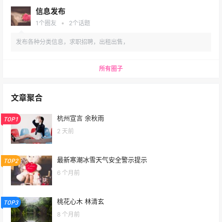
圈子广场
信息发布
1.风大得很，我手脚皆冷透了，我的心却很
•
1
个圈友
2
个话题
2021-08-09
暖和。但我不 ……
18:25:45
发布各种分类信息，求职招聘，出租出售，
❮
❯
/
5 页
所有圈子
文章聚合
杭州宣言 余秋雨
TOP1
2 天前
最新寒潮冰雪天气安全警示提示
TOP2
6 个月前
桃花心木 林清玄
TOP3
8 个月前