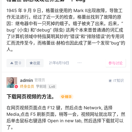
1945 年 9 月 9 日，格蕾丝使用的 Mark Ⅱ出现故障，导致工
作无法进行。经过了近一天的检查，格蕾丝找到了故障的原
因：继电器中有一只死掉的蛾子。蛾子被夹了出来。后来，”
bug” (小虫) 和”debug” (除虫) 这两个本来普普通通的词汇成
了计算机领域中特指莫明其妙的“错误”和“排除错误”的专用词
汇而流传至今，而格蕾丝·赫柏也因此成了第一个发现“bug”的
人。
21年6月19日
0
赞
收藏
参与讨论
admin
管理员
IT知识
终身会员
学前班
Lv0
下载网页视频的方法。
在网页视频页面点击 F12 键，然后点击 Network, 选择
Media,点击 F5 刷新页面，稍等一会，视频网址就出现了，然
后单击鼠标右键选择 Open in new tab, 然后选择下载就可以
了。