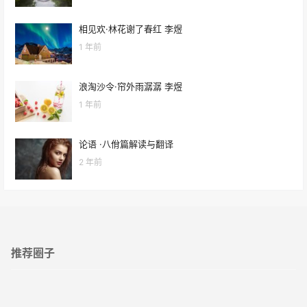
相见欢·林花谢了春红 李煜
1 年前
浪淘沙令·帘外雨潺潺 李煜
1 年前
论语 ·八佾篇解读与翻译
2 年前
推荐圈子