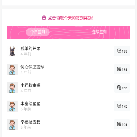
IT知识
2022-02-15
装 B 技巧：大神都是这么关电脑的
14:55:36
点击领取今天的签到奖励！
IT知识
今日签到
连续签到
现在，越来越多用户都开始使用
2022-02-12
windows10 正式版系统 ……
12:18:26
孤单的芒果
188
4 年前
圈子广场
2022-02-09
山东年内将建成 4 条高速公路
09:28:33
忧心保卫篮球
189
4 年前
圈子广场
小蚂蚁幸福
济宁市 2022 年工作动员暨干部作风建设大
155
2022-02-09
4 年前
会召开
09:27:08
丰富给星星
145
IT知识
5 年前
重置电脑开机密码 的命令 net user
2021-11-13
幸福扯雪碧
Administrator 1 ……
101
20:44:15
5 年前