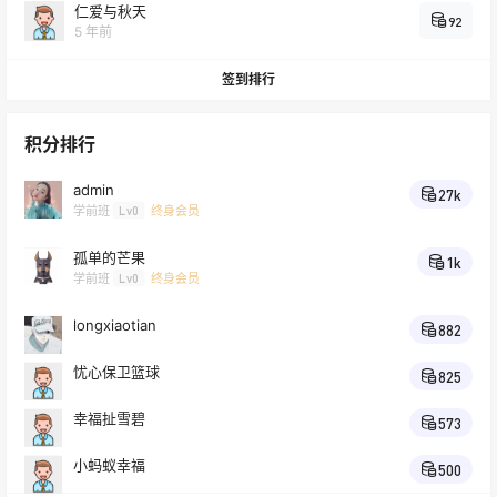
IT知识
仁爱与秋天
92
5 年前
电脑网络出现问题怎么办？可以试一下下面
2021-11-13
的方法： wi ……
09:59:34
签到排行
圈子广场
2021-10-14
测试一下问答功能
积分排行
21:45:25
admin
圈子广场
27k
学前班
Lv0
终身会员
有时候，朋友就像一把伞，雨天挡雨，晴天
2021-10-09
遮阳，遇到再 ……
孤单的芒果
10:34:22
1k
学前班
Lv0
终身会员
信息发布
2021-09-26
longxiaotian
882
全新后翻自卸半挂车
20:38:52
忧心保卫篮球
825
圈子广场
中秋最佳赏月时间出炉：21 日 7 时 55 分
幸福扯雪碧
573
2021-09-21
全国大部分地区皓月当空
08:39:30
小蚂蚁幸福
500