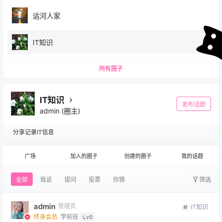
运河人家
IT知识
所有圈子
IT知识
发布话题
admin
(圈主)
分享记录IT信息
广场
加入的圈子
创建的圈子
我的话题
全部
我说
提问
投票
你猜
筛选
admin
管理员
IT知识
终身会员
学前班
Lv0