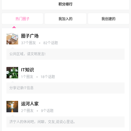
运河人家
积分排行
省气象台于 9 月 19 日 06 时继续发布暴雨
2021-09-19
蓝色和内陆大风蓝 ……
13:16:57
热门圈子
我加入的
我创建的
圈子广场
圈子广场
知我者，谓我心忧，不知我者，谓我何求。
2021-09-14
•
意思是说，懂 ……
37
个圈友
82
个话题
06:58:17
公共区域，请文明发言!
信息发布
2021-08-27
梁山盛润铝合金罐车
09:46:09
IT知识
•
1
个圈友
18
个话题
圈子广场
76 年前的今天，日本宣布无条件投降。14
分享记录IT信息
2021-08-15
年山河不屈，14 ……
08:34:44
运河人家
圈子广场
•
2
个圈友
9
个话题
“士不可以不弘毅，任重而道远。仁以为己
2021-08-12
济宁人的休闲吧，闲聊，交友,说说心里话。
任，不亦重乎 ……
18:47:27