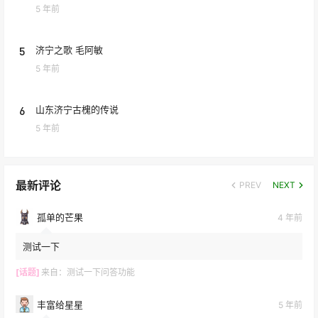
5 年前
5
济宁之歌 毛阿敏
5 年前
6
山东济宁古槐的传说
5 年前
最新评论
PREV
NEXT
孤单的芒果
4 年前
测试一下
[话题]
来自：
测试一下问答功能
丰富给星星
5 年前