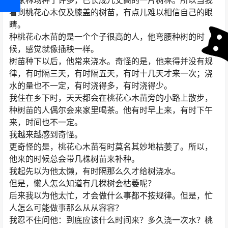
老家林场种了许多，已长成几丈高的一片树林。所以当我
看到桃花心木仅及膝盖的树苗，有点儿难以相信自己的眼
睛。
种桃花心木苗的是一个个子很高的人，他弯腰种树的时
候，感觉就像插秧一样。
树苗种下以后，他常来浇水。奇怪的是，他来得并没有规
律，有时隔三天，有时隔五天，有时十几天才来一次；浇
水的量也不一定，有时浇得多，有时浇得少。
我住在乡下时，天天都会在桃花心木苗旁的小路上散步，
种树苗的人偶尔会来家里喝茶。他有时早上来，有时下午
来，时间也不一定。
我越来越感到奇怪。
更奇怪的是，桃花心木苗有时莫名其妙地枯萎了。所以，
他来的时候总会带几株树苗来补种。
我起先以为他太懒，有时隔那么久才给树浇水。
但是，懒人怎么知道有几棵树会枯萎呢？
后来我以为他太忙，才会做什么事都不按规律。但是，忙
人怎么可能做事那么从从容容？
我忍不住问他：到底应该什么时间来？多久浇一次水？桃