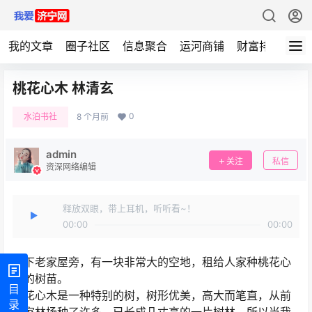
我的文章
圈子社区
信息聚合
运河商铺
财富排行
标
桃花心木 林清玄
0
水泊书社
8 个月前
admin
关注
私信
资深网络编辑
释放双眼，带上耳机，听听看~！
00:00
00:00
乡下老家屋旁，有一块非常大的空地，租给人家种桃花心
木的树苗。
目
桃花心木是一种特别的树，树形优美，高大而笔直，从前
录