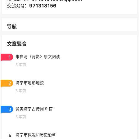
交流QQ：
971318156
导航
文章聚合
1
朱自清《背影》原文阅读
5 年前
2
济宁市地形地貌
5 年前
3
赞美济宁古诗词 9 首
5 年前
4
济宁市概况和历史沿革