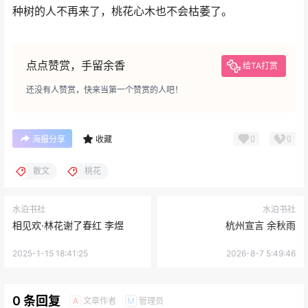
种树的人不再来了，桃花心木也不会枯萎了。
点点赞赏，手留余香
给TA打赏
还没有人赞赏，快来当第一个赞赏的人吧！
0
0
海报分享
收藏
散文
桃花
水泊书社
水泊书社
相见欢·林花谢了春红 李煜
杭州宣言 余秋雨
2025-1-15 18:41:25
2026-8-7 5:49:46
0 条回复
文章作者
管理员
A
M