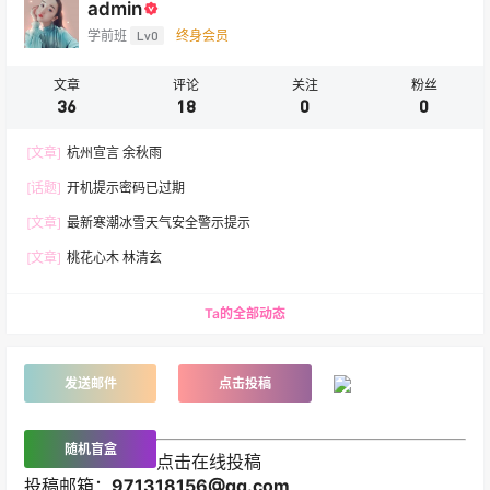
admin
学前班
Lv0
终身会员
文章
评论
关注
粉丝
36
18
0
0
[文章]
杭州宣言 余秋雨
[话题]
开机提示密码已过期
[文章]
最新寒潮冰雪天气安全警示提示
[文章]
桃花心木 林清玄
Ta的全部动态
发送邮件
点击投稿
随机盲盒
点击在线投稿
投稿邮箱：
971318156@qq.com