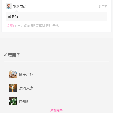
钢笔威武
5 年前
就服你
[文章]
来自：
题龙阳县青草湖 唐珙 元代
推荐圈子
圈子广场
运河人家
IT知识
所有圈子