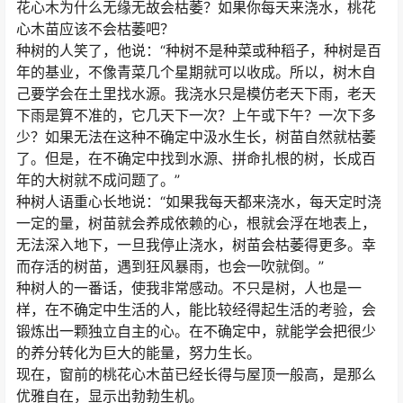
花心木为什么无缘无故会枯萎？如果你每天来浇水，桃花
心木苗应该不会枯萎吧？
种树的人笑了，他说：“种树不是种菜或种稻子，种树是百
年的基业，不像青菜几个星期就可以收成。所以，树木自
己要学会在土里找水源。我浇水只是模仿老天下雨，老天
下雨是算不准的，它几天下一次？上午或下午？一次下多
少？如果无法在这种不确定中汲水生长，树苗自然就枯萎
了。但是，在不确定中找到水源、拼命扎根的树，长成百
年的大树就不成问题了。”
种树人语重心长地说：“如果我每天都来浇水，每天定时浇
一定的量，树苗就会养成依赖的心，根就会浮在地表上，
无法深入地下，一旦我停止浇水，树苗会枯萎得更多。幸
而存活的树苗，遇到狂风暴雨，也会一吹就倒。”
种树人的一番话，使我非常感动。不只是树，人也是一
样，在不确定中生活的人，能比较经得起生活的考验，会
锻炼出一颗独立自主的心。在不确定中，就能学会把很少
的养分转化为巨大的能量，努力生长。
现在，窗前的桃花心木苗已经长得与屋顶一般高，是那么
优雅自在，显示出勃勃生机。