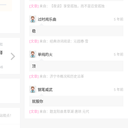
[文章]
来自：
【夜读】享受孤独，而不是忍受孤独
过时闻乐曲
5 年前
稳
[文章]
来自：
经典诗词阅读：沁园春·雪
社
译
单纯的火
5 年前
顶
46
[文章]
来自：
济宁市概况和历史沿革
钢笔威武
5 年前
就服你
[文章]
来自：
题龙阳县青草湖 唐珙 元代
站观点！