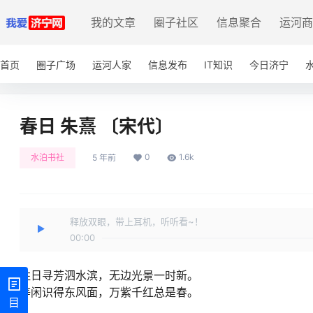
我的文章
圈子社区
信息聚合
运河商
首页
圈子广场
运河人家
信息发布
IT知识
今日济宁
春日 朱熹 〔宋代〕
0
1.6k
水泊书社
5 年前
释放双眼，带上耳机，听听看~！
00:00
胜日寻芳泗水滨，无边光景一时新。
等闲识得东风面，万紫千红总是春。
目