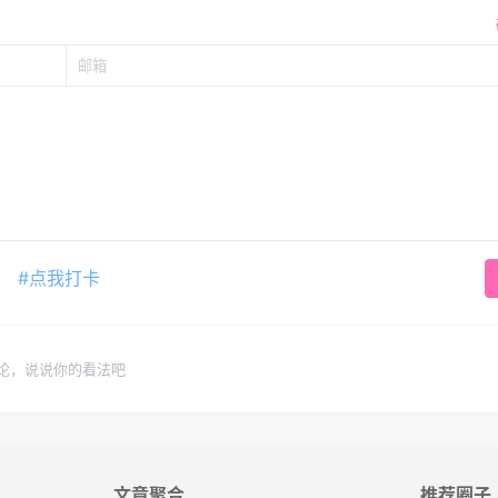
#点我打卡
论，说说你的看法吧
文章聚合
推荐圈子