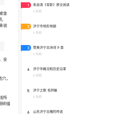
1
朱自清《背影》原文阅读
5 年前
被金
孔
来说
2
济宁市地形地貌
5 年前
3
赞美济宁古诗词 9 首
5 年前
。全
4
济宁市概况和历史沿革
5 年前
结穴，
5
济宁之歌 毛阿敏
5 年前
线所
细碎描
6
山东济宁古槐的传说