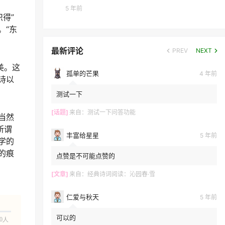
5 年前
得”
。“东
最新评论
PREV
NEXT
美。这
孤单的芒果
4 年前
诗以
测试一下
[话题]
来自：
测试一下问答功能
当然
所谓
丰富给星星
5 年前
学的
的痕
点赞是不可能点赞的
[文章]
来自：
经典诗词阅读：沁园春·雪
仁爱与秋天
5 年前
可以的
0人