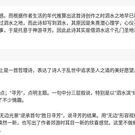
感。而根据作者生活的年代推算出这首诗创作之时泗水之地早已
过泗水之地，而此诗却写到泗水，其原因是朱熹潜心理学，心仪
事，于是托意于神游寻芳。因此此诗其实是借泗水这个孔门圣地
上是一首哲理诗，表达了诗人于乱世中追求圣人之道的美好愿望
地点；“寻芳”，点明主题。一句中分三层叙说，特别是以“泗水滨”
了不少情趣。
无边光景”逆承首句“胜日寻芳”，说寻芳的结果。用“无边”形容视
物焕然一新，也写出了作者郊游时耳目一新的欣喜感觉。这里不做
。