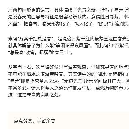
后两句用形象的语言，具体描绘了光景之新，抒写了寻芳所得。
是说春天的面容与特征是很容易辨认的。意谓胜日寻芳，本
风面”，把春气、春景形象化了，拟人化了，把“识”字落到实
末句“万紫千红总是春”，是说这万紫千红的景象全是由春
就具体解答了为什么能“等闲识得东风面”。而此句的“万紫千
“总是春”收官，都落到“春日”上。
从字面上看，这首诗好像是写游春观感，但细究寻芳的地点
不可能在泗水之滨游春吟赏。其实诗中的的“泗水”是暗指
“寻芳”即是指求圣人之道。“无边光景”所示空间极其广大，
丰富多彩。诗人将圣人之道比作催发生机、点燃万物的春风
迹，这是朱熹的高明之处。
点点赞赏，手留余香