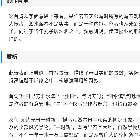
创作背景
这首诗从字面意思上来看，是作者春天郊游时所写的游春观
人侵占，泗水游春不是实事，而是一种虚拟。作者也从未到
圣，向往于当年孔子居洙泗之上，弦歌讲诵，传道授业的胜
理的。
赏析
此诗表面上看似一首写景诗，描绘了春日美好的景致；实际
诗寓理趣于形象之中，构思运笔堪称奇妙。
首句“胜日寻芳泗水滨”：“胜日”，点明天时；“泗水滨”点明
是作者的有意安排。“寻”字不仅写出作者逸兴，也给诗歌添
次句“无边光景一时新”，描写观赏春景中获得的初步印象。“
及的全部风光景物。“一时新”，既写出春回大地，自然景
写，不在一草一木一石上做剪贴，而是从极广大的空间落笔