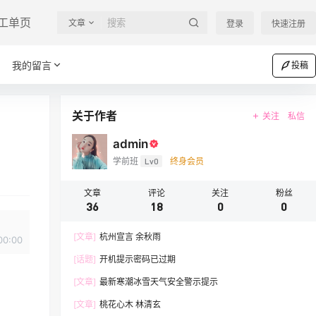
工单页
文章
登录
快速注册
我的留言
投稿
关于作者
关注
私信
admin
学前班
Lv0
终身会员
文章
评论
关注
粉丝
36
18
0
0
[文章]
杭州宣言 余秋雨
00:00
[话题]
开机提示密码已过期
[文章]
最新寒潮冰雪天气安全警示提示
[文章]
桃花心木 林清玄