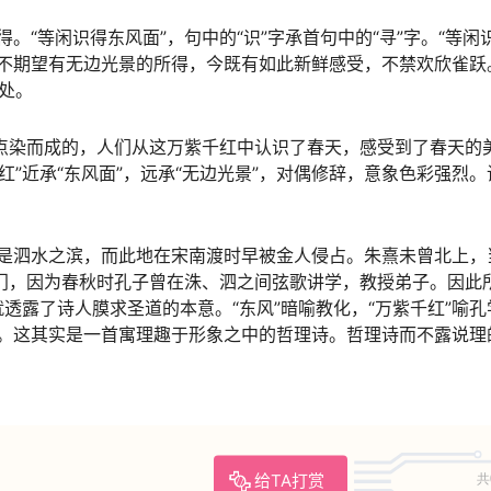
“等闲识得东风面”，句中的“识”字承首句中的“寻”字。“等闲识
不期望有无边光景的所得，今既有如此新鲜感受，不禁欢欣雀跃
处。
光点染而成的，人们从这万紫千红中认识了春天，感受到了春天的
红”近承“东风面”，远承“无边光景”，对偶修辞，意象色彩强烈。
是泗水之滨，而此地在宋南渡时早被金人侵占。朱熹未曾北上，
孔门，因为春秋时孔子曾在洙、泗之间弦歌讲学，教授弟子。因此
就透露了诗人膜求圣道的本意。“东风”暗喻教化，“万紫千红”喻孔
。这其实是一首寓理趣于形象之中的哲理诗。哲理诗而不露说理
给TA打赏
共