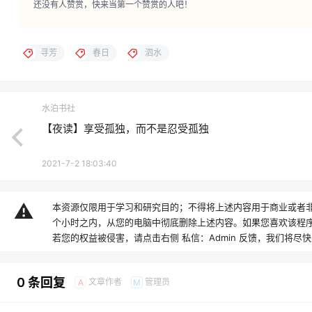
还没有人赞赏，快来当第一个赞赏的人吧！
寻芳
春日
泗水
水泊书社
【夜读】享受孤独，而不是忍受孤独
2021-7-2 18:03:40
⚠️
本资源仅限用于学习和研究目的；不得将上述内容用于商业或者非
个小时之内，从您的电脑中彻底删除上述内容。如果您喜欢该程
若您的权益被侵害，请点击右侧
私信：Admin 反馈，我们将尽
0 条回复
文章作者
管理员
A
M